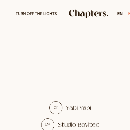
EN
T
U
R
N
O
F
F
T
H
E
L
I
G
H
T
S
Yabi Yabi
01
Studio Bovitec
04