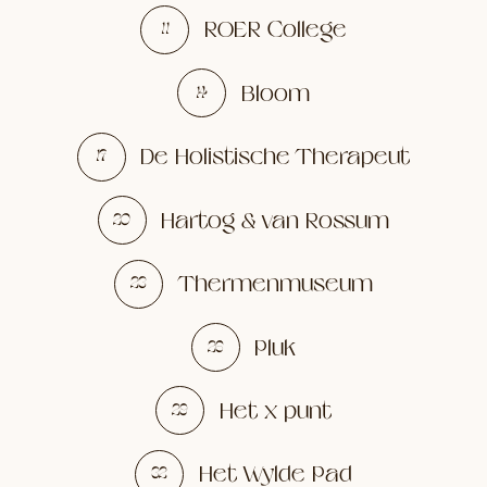
ROER College
11
Bloom
14
De Holistische Therapeut
17
Hartog & van Rossum
20
Thermenmuseum
23
Pluk
26
Het x punt
29
Het Wylde Pad
32