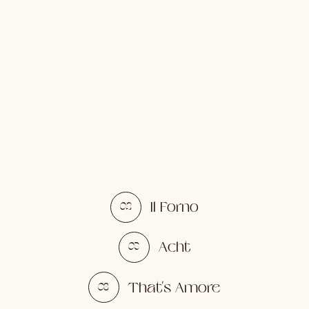
Il Forno
02
Acht
05
That's Amore
08