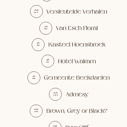
Versleutelde Verhalen
07
Van Esch Floral
10
Kasteel Hoensbroek
13
Hotel Walram
16
Gemeente Beekdaelen
19
Admesy
22
Brown, Grey or Black?
25