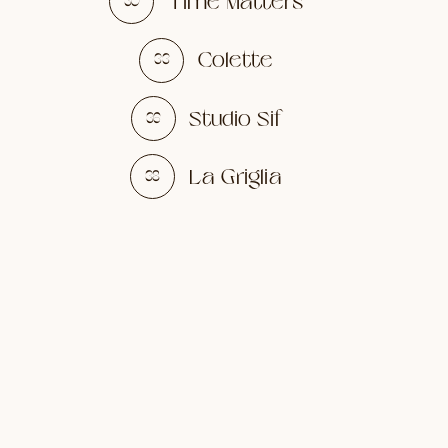
Time Matters
30
Colette
33
Studio Sif
36
La Griglia
38