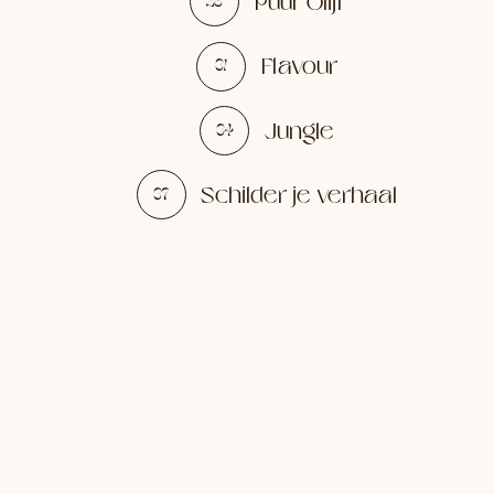
Puur Olijf
28
Flavour
31
Jungle
34
Schilder je verhaal
37