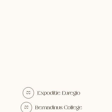
Expoditie Euregio
03
Bernadinus College
06