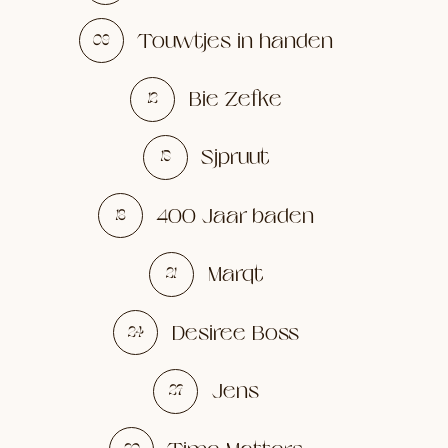
Touwtjes in handen
09
Bie Zefke
12
Sjpruut
15
400 Jaar baden
18
Marqt
21
Desiree Boss
24
Jens
27